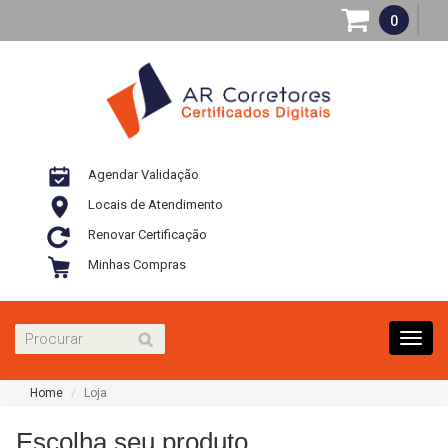
0
Agendar Validação
Locais de Atendimento
Renovar Certificação
Minhas Compras
Toggl
navig
Home
Loja
Escolha seu produto